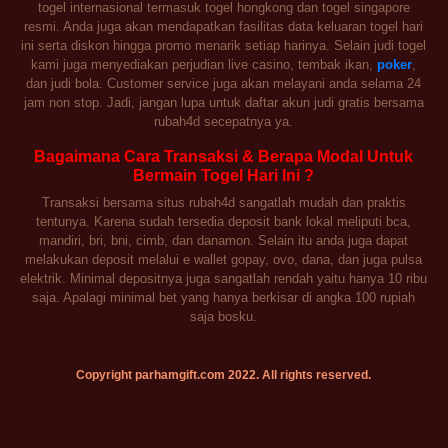
togel internasional termasuk togel hongkong dan togel singapore
resmi. Anda juga akan mendapatkan fasilitas data keluaran togel hari
ini serta diskon hingga promo menarik setiap harinya. Selain judi togel
kami juga menyediakan perjudian live casino, tembak ikan,
poker
,
dan judi bola. Customer service juga akan melayani anda selama 24
jam non stop. Jadi, jangan lupa untuk daftar akun judi gratis bersama
rubah4d secepatnya ya.
Bagaimana Cara Transaksi & Berapa Modal Untuk
Bermain Togel Hari Ini ?
Transaksi bersama situs rubah4d sangatlah mudah dan praktis
tentunya. Karena sudah tersedia deposit bank lokal meliputi bca,
mandiri, bri, bni, cimb, dan danamon. Selain itu anda juga dapat
melakukan deposit melalui e wallet gopay, ovo, dana, dan juga pulsa
elektrik. Minimal depositnya juga sangatlah rendah yaitu hanya 10 ribu
saja. Apalagi minimal bet yang hanya berkisar di angka 100 rupiah
saja bosku.
Copyright parhamgift.com 2022. All rights reserved.