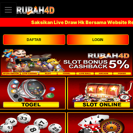
Saksikan Live Draw Hk Bersama Website Resmi 
DAFTAR
LOGIN